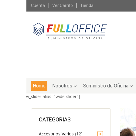
Skip
Cuenta
Ver Carrito
Tienda
to
content
Skip
to
Home
Nosotros
Suministro de Oficina
content
[rev_slider alias="wide-slider"]
CATEGORIAS
Accesorios Varios
(12)