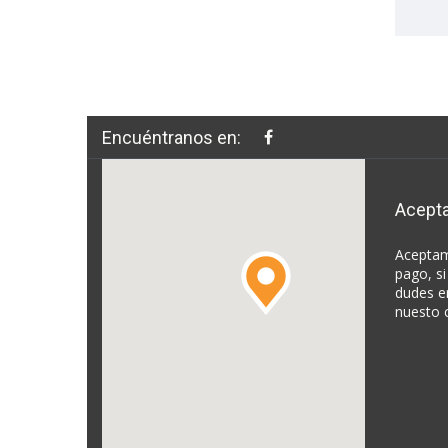
Encuéntranos en:
Acept
Aceptam
pago, si
dudes e
nuesto 