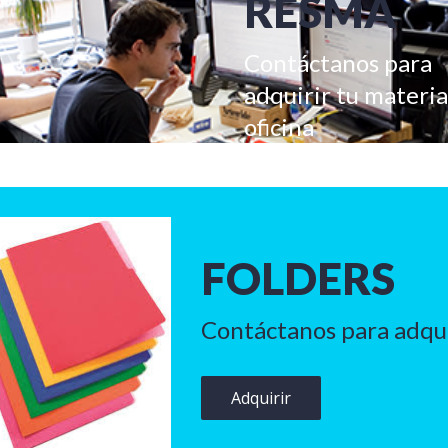
RESMA
Contáctanos para
adquirir tu materia
oficina
FOLDERS
Contáctanos para adquir
Adquirir