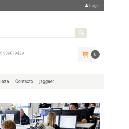
Login
3) 939079429
0
ieza
Contacto
jaggaer