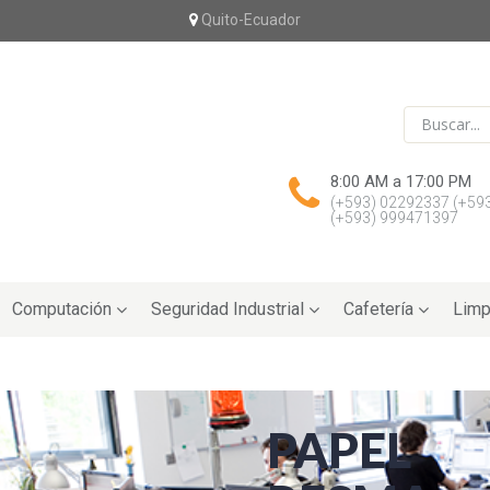
Quito-Ecuador
8:00 AM a 17:00 PM
(+593) 02292337
(+59
(+593) 999471397
Computación
Seguridad Industrial
Cafetería
Limp
PAPEL