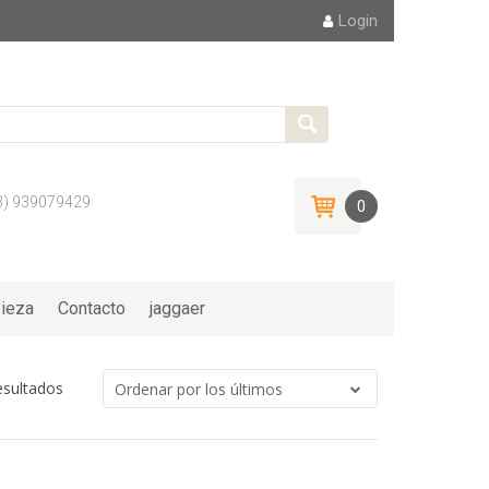
Login
3) 939079429
0
ieza
Contacto
jaggaer
esultados