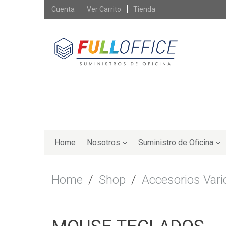
Skip
Cuenta
Ver Carrito
Tienda
to
content
Skip
to
Home
Nosotros
Suministro de Oficina
content
Home
/
Shop
/
Accesorios Vari