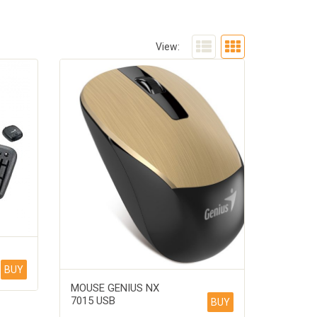
View:
BUY
MOUSE GENIUS NX
7015 USB
BUY