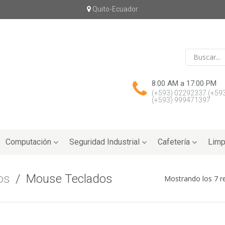
Quito-Ecuador
8:00 AM a 17:00 PM
(+593) 02292337
(+59
(+593) 999471397
Computación
Seguridad Industrial
Cafetería
Limp
os
/
Mouse Teclados
Mostrando los 7 r