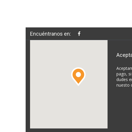
Encuéntranos en:
Acept
Aceptam
pago, si
dudes e
nuesto 