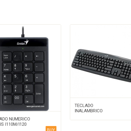
TECLADO
INALAMBRICO
ADO NUMERICO
US I110M/I120
BUY