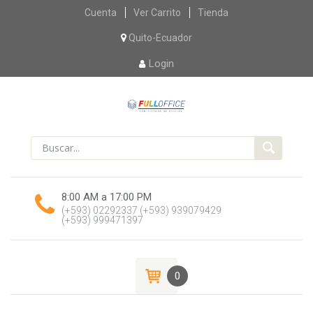
Skip
Cuenta
Ver Carrito
Tienda
to
content
Quito-Ecuador
Login
8:00 AM a 17:00 PM
(+593) 02292337
(+593) 939079429
(+593) 999471397
0