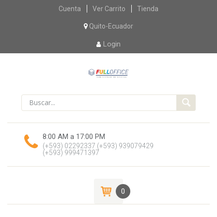
Skip
Cuenta
Ver Carrito
Tienda
to
content
Quito-Ecuador
Login
8:00 AM a 17:00 PM
(+593) 02292337
(+593) 939079429
(+593) 999471397
0