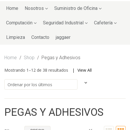
Skip
to
Home
Nosotros
Suministro de Oficina
content
Computación
Seguridad Industrial
Cafetería
Limpieza
Contacto
jaggaer
Home
/
Shop
/
Pegas y Adhesivos
Mostrando 1–12 de 38 resultados
View All
PEGAS Y ADHESIVOS