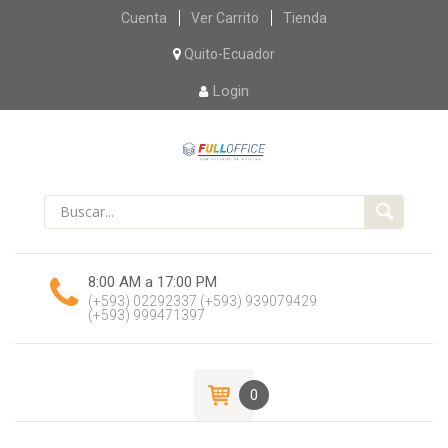
Skip
Cuenta
Ver Carrito
Tienda
to
content
Quito-Ecuador
Login
8:00 AM a 17:00 PM
(+593) 02292337
(+593) 939079429
(+593) 999471397
0