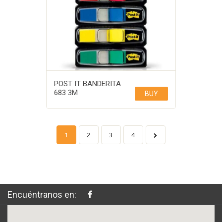
POST IT BANDERITA
683 3M
BUY
1
2
3
4
Encuéntranos en: