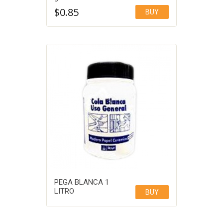
$
0.85
BUY
PEGA BLANCA 1
LITRO
BUY