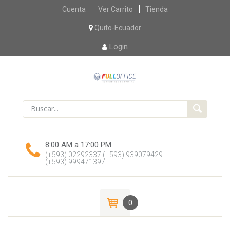
Skip
Cuenta
Ver Carrito
Tienda
to
content
Quito-Ecuador
Login
8:00 AM a 17:00 PM
(+593) 02292337
(+593) 939079429
(+593) 999471397
0