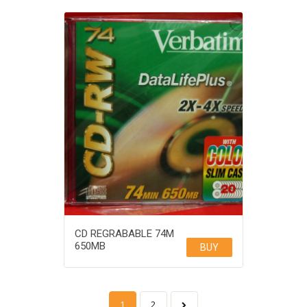
CD REGRABABLE 74M
650MB
BUY
1
2