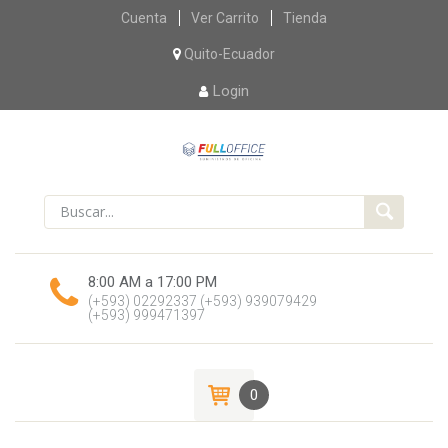
Skip
Cuenta
Ver Carrito
Tienda
to
content
Quito-Ecuador
Login
8:00 AM a 17:00 PM
(+593) 02292337
(+593) 939079429
(+593) 999471397
0