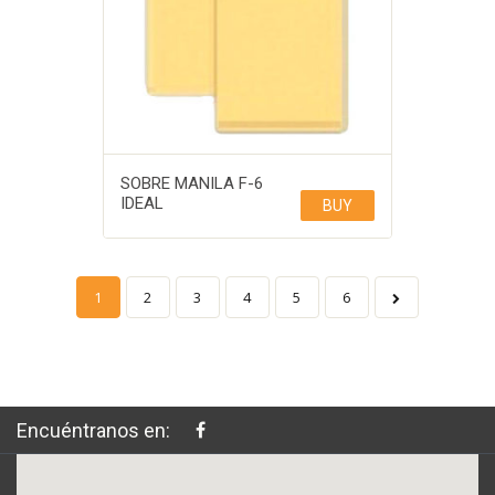
SOBRE MANILA F-6
IDEAL
BUY
1
2
3
4
5
6
Encuéntranos en: