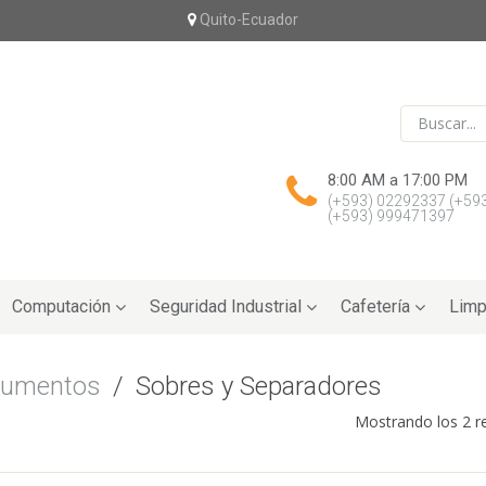
Quito-Ecuador
8:00 AM a 17:00 PM
(+593) 02292337
(+59
(+593) 999471397
Computación
Seguridad Industrial
Cafetería
Limp
cumentos
/
Sobres y Separadores
Mostrando los 2 r