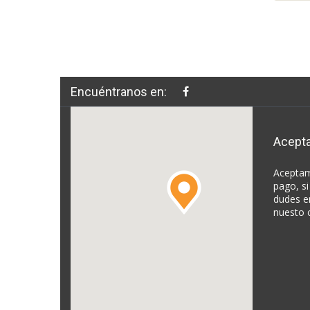
Encuéntranos en:
Acept
Aceptam
pago, si
dudes e
nuesto 