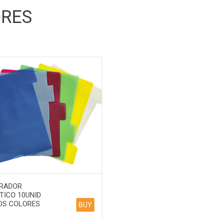
ORES
RADOR
TICO 10UNID
OS COLORES
BUY