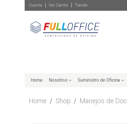
Skip
Cuenta
Ver Carrito
Tienda
to
content
Skip
to
Home
Nosotros
Suministro de Oficina
content
Home
/
Shop
/
Manejos de Do