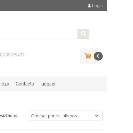
Login
3) 939079429
0
ieza
Contacto
jaggaer
esultados