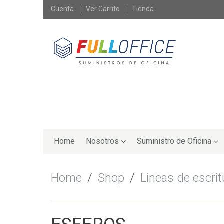
Skip
Cuenta
Ver Carrito
Tienda
to
content
Skip
to
Home
Nosotros
Suministro de Oficina
content
Home
/
Shop
/
Lineas de escrit