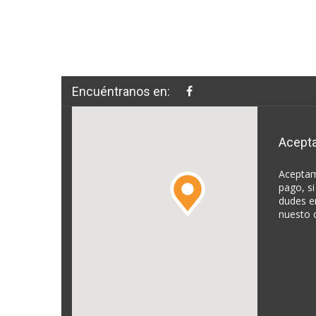
Encuéntranos en:
Acept
Aceptam
pago, si
dudes e
nuesto 