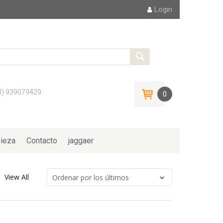
Login
3) 939079429
0
ieza
Contacto
jaggaer
View All