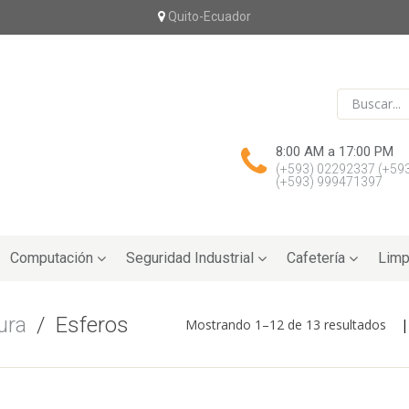
Quito-Ecuador
8:00 AM a 17:00 PM
(+593) 02292337
(+59
(+593) 999471397
Computación
Seguridad Industrial
Cafetería
Limp
ura
/
Esferos
Mostrando 1–12 de 13 resultados