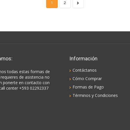
1
2
amos:
Información
Contáctanos
os todas estas formas de
 requieres de asistencia no
Cómo Comprar
n ponerte en contacto con
Formas de Pago
call center +593 02292337
Términos y Condiciones