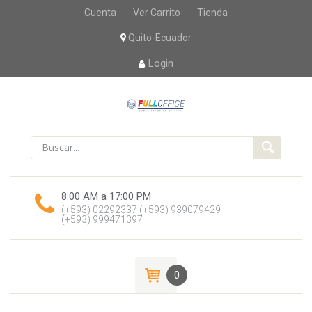
Skip
Cuenta
Ver Carrito
Tienda
to
content
Quito-Ecuador
Login
8:00 AM a 17:00 PM
(+593) 02292337
(+593) 939079429
(+593) 999471397
0