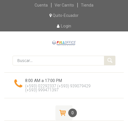
Skip
Cuenta
Ver Carrito
Tienda
to
content
Quito-Ecuador
Login
8:00 AM a 17:00 PM
(+593) 02292337
(+593) 939079429
(+593) 999471397
0