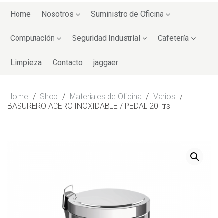
Skip
to
Home
Nosotros
Suministro de Oficina
content
Computación
Seguridad Industrial
Cafetería
Limpieza
Contacto
jaggaer
Home
/
Shop
/
Materiales de Oficina
/
Varios
/
BASURERO ACERO INOXIDABLE / PEDAL 20 ltrs