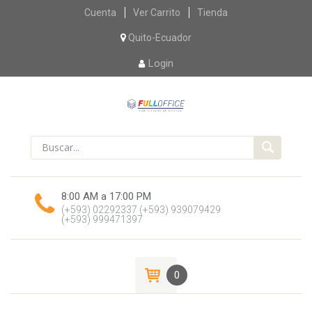
Skip
Cuenta
Ver Carrito
Tienda
to
content
Quito-Ecuador
Login
8:00 AM a 17:00 PM
(+593) 02292337
(+593) 939079429
(+593) 999471397
0