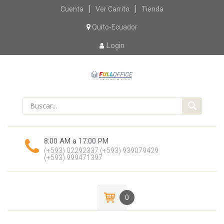
Skip
Cuenta
Ver Carrito
Tienda
to
content
Quito-Ecuador
Login
8:00 AM a 17:00 PM
(+593) 02292337
(+593) 939079429
(+593) 999471397
0