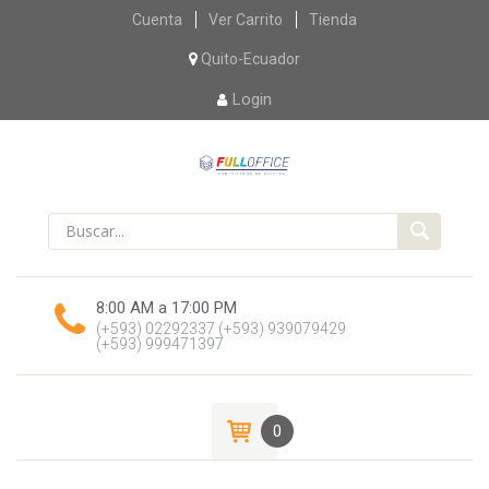
Skip
Cuenta
Ver Carrito
Tienda
to
content
Quito-Ecuador
Login
8:00 AM a 17:00 PM
(+593) 02292337
(+593) 939079429
(+593) 999471397
0