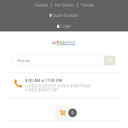
Skip
Cuenta
Ver Carrito
Tienda
to
content
Quito-Ecuador
Login
8:00 AM a 17:00 PM
(+593) 02292337
(+593) 939079429
(+593) 999471397
0