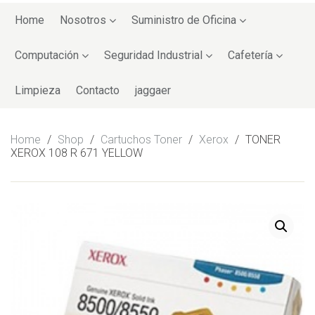
Skip
to
Home
Nosotros
Suministro de Oficina
content
Computación
Seguridad Industrial
Cafetería
Limpieza
Contacto
jaggaer
Home
/
Shop
/
Cartuchos Toner
/
Xerox
/
TONER
XEROX 108 R 671 YELLOW