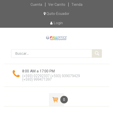
Skip
Cuenta
Ver Carrito
Tienda
to
content
Quito-Ecuador
Login
8:00 AM a 17:00 PM
(+593) 02292337
(+593) 939079429
(+593) 999471397
0