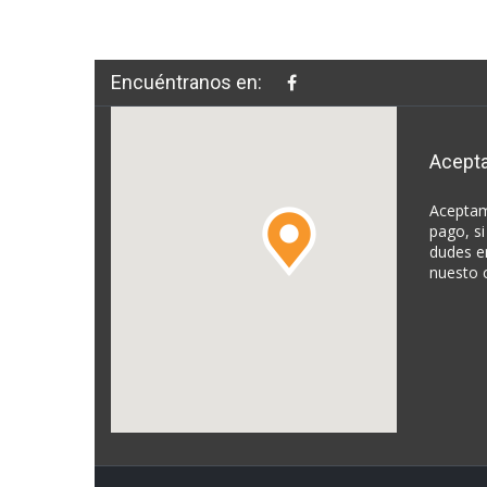
Encuéntranos en:
Acept
Aceptam
pago, si
dudes e
nuesto 