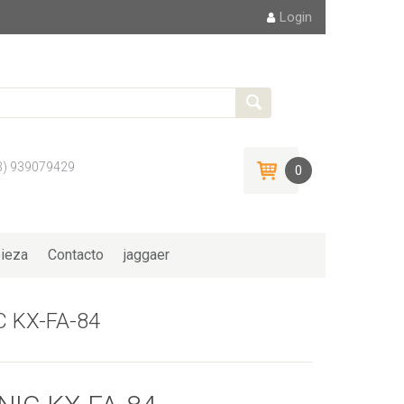
Login
3) 939079429
0
ieza
Contacto
jaggaer
 KX-FA-84