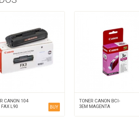
R CANON 104
TONER CANON BCI-
 FAX L90
3EM MAGENTA
BUY