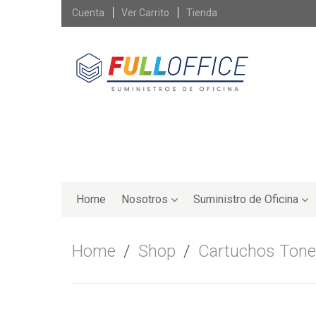
Skip
Cuenta
Ver Carrito
Tienda
to
content
Skip
to
Home
Nosotros
Suministro de Oficina
content
Home
/
Shop
/
Cartuchos Tone