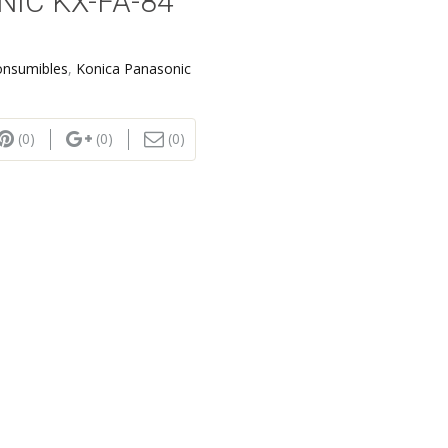
IC KX-FA-84
onsumibles
,
Konica Panasonic
(0)
(0)
(0)