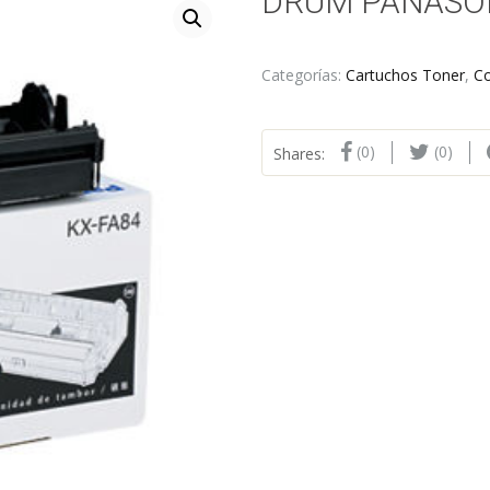
DRUM PANASON
Categorías:
Cartuchos Toner
,
C
(0)
(0)
Shares: