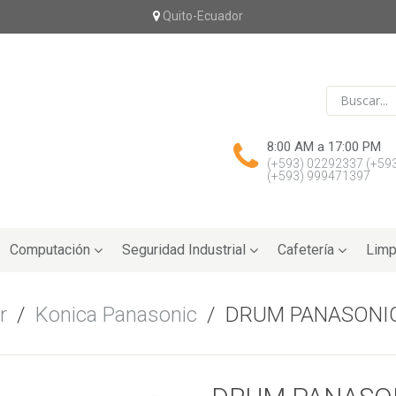
Quito-Ecuador
8:00 AM a 17:00 PM
(+593) 02292337
(+59
(+593) 999471397
Computación
Seguridad Industrial
Cafetería
Limp
r
/
Konica Panasonic
/
DRUM PANASONIC