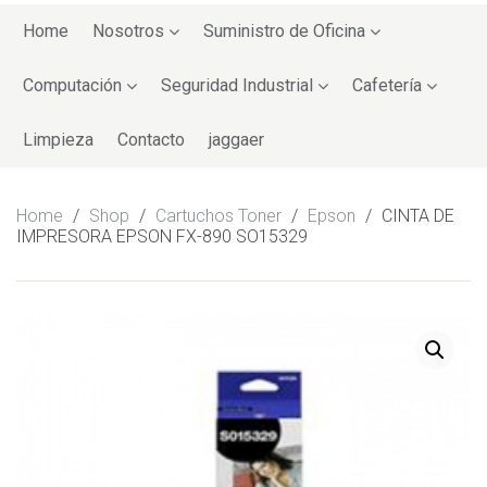
Skip
to
Home
Nosotros
Suministro de Oficina
content
Computación
Seguridad Industrial
Cafetería
Limpieza
Contacto
jaggaer
Home
/
Shop
/
Cartuchos Toner
/
Epson
/
CINTA DE
IMPRESORA EPSON FX-890 SO15329