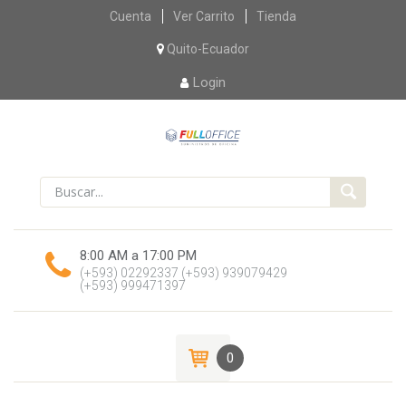
Skip
Cuenta
Ver Carrito
Tienda
to
content
Quito-Ecuador
Login
8:00 AM a 17:00 PM
(+593) 02292337
(+593) 939079429
(+593) 999471397
0