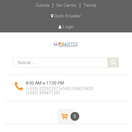
Skip
Cuenta
Ver Carrito
Tienda
to
content
Quito-Ecuador
Login
8:00 AM a 17:00 PM
(+593) 02292337
(+593) 939079429
(+593) 999471397
0