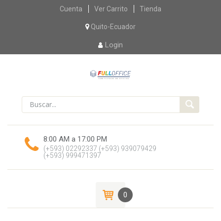
Skip
Cuenta
Ver Carrito
Tienda
to
content
Quito-Ecuador
Login
8:00 AM a 17:00 PM
(+593) 02292337
(+593) 939079429
(+593) 999471397
0