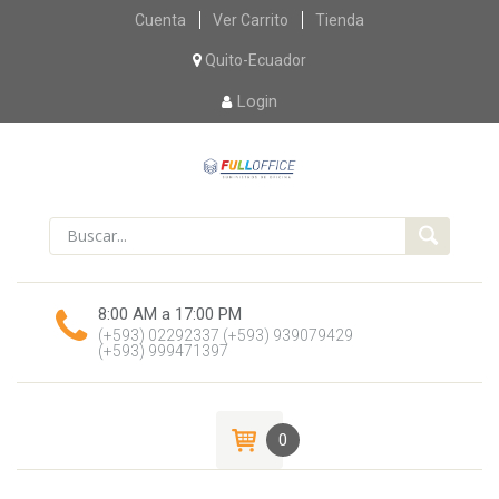
Skip
Cuenta
Ver Carrito
Tienda
to
content
Quito-Ecuador
Login
8:00 AM a 17:00 PM
(+593) 02292337
(+593) 939079429
(+593) 999471397
0