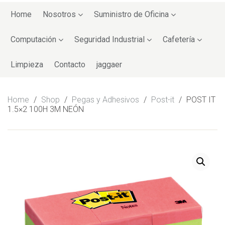
Skip
to
Home
Nosotros
Suministro de Oficina
content
Computación
Seguridad Industrial
Cafetería
Limpieza
Contacto
jaggaer
Home
/
Shop
/
Pegas y Adhesivos
/
Post-it
/
POST IT
1.5×2 100H 3M NEÓN