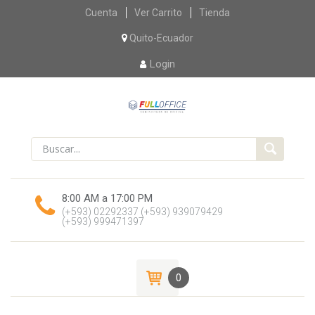
Skip
Cuenta
Ver Carrito
Tienda
to
content
Quito-Ecuador
Login
8:00 AM a 17:00 PM
(+593) 02292337
(+593) 939079429
(+593) 999471397
0