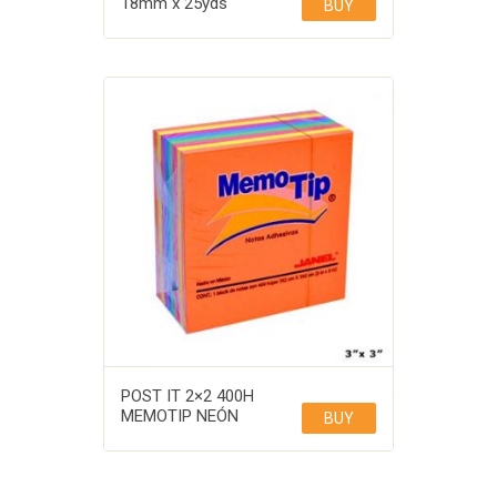
18mm x 25yds
BUY
POST IT 2×2 400H
MEMOTIP NEÓN
BUY