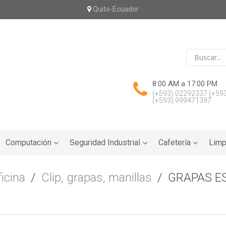
Quito-Ecuador
8:00 AM a 17:00 PM
(+593) 02292337
(+59
(+593) 999471397
Computación
Seguridad Industrial
Cafetería
Limp
icina
/
Clip, grapas, manillas
/
GRAPAS E