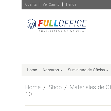
Skip
Cuenta
Ver Carrito
Tienda
to
content
Skip
to
Home
Nosotros
Suministro de Oficina
content
Home
/
Shop
/
Materiales de Of
10