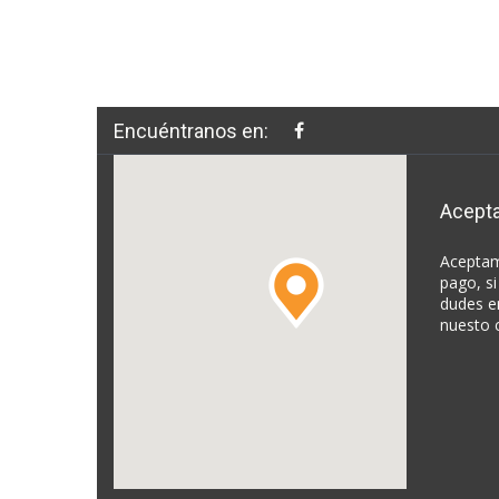
Encuéntranos en:
Acept
Aceptam
pago, si
dudes e
nuesto 