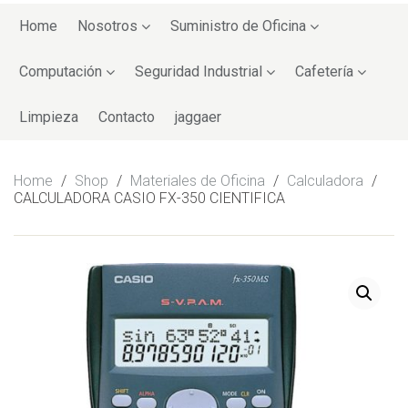
Skip
to
Home
Nosotros
Suministro de Oficina
content
Computación
Seguridad Industrial
Cafetería
Limpieza
Contacto
jaggaer
Home
/
Shop
/
Materiales de Oficina
/
Calculadora
/
CALCULADORA CASIO FX-350 CIENTIFICA