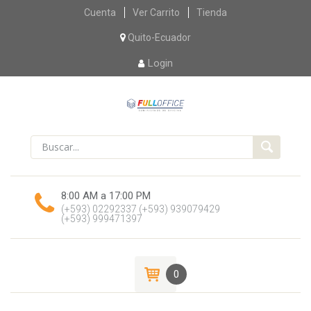
Skip
Cuenta
Ver Carrito
Tienda
to
content
Quito-Ecuador
Login
8:00 AM a 17:00 PM
(+593) 02292337
(+593) 939079429
(+593) 999471397
0