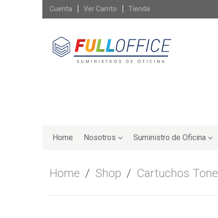
Skip
Cuenta
Ver Carrito
Tienda
to
content
Skip
to
Home
Nosotros
Suministro de Oficina
content
Home
/
Shop
/
Cartuchos Tone