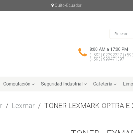
Quito-Ecuador
8:00 AM a 17:00 PM
(+593) 02292337
(+59
(+593) 999471397
Computación
Seguridad Industrial
Cafetería
Limp
r
/
Lexmar
/
TONER LEXMARK OPTRA E 2