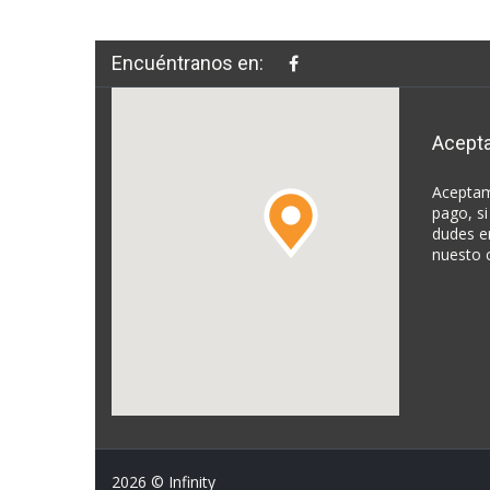
Encuéntranos en:
Acept
Aceptam
pago, si
dudes e
nuesto 
2026
© Infinity