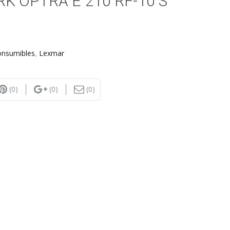
K OPTRA E 210 RF-10 S
onsumibles
,
Lexmar
(0)
(0)
(0)