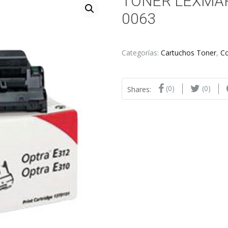
TONER LEXMAR
0063
Categorías:
Cartuchos Toner
,
C
(0)
(0)
Shares: