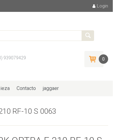
Login
3) 939079429
0
ieza
Contacto
jaggaer
10 RF-10 S 0063