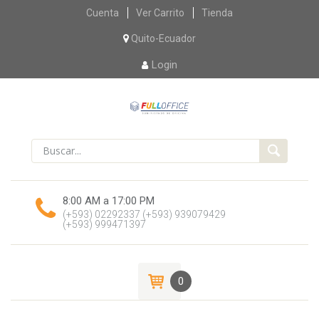
Skip
Cuenta
Ver Carrito
Tienda
to
content
Quito-Ecuador
Login
8:00 AM a 17:00 PM
(+593) 02292337
(+593) 939079429
(+593) 999471397
0