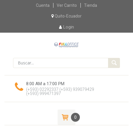
Skip
Cuenta
Ver Carrito
Tienda
to
content
Quito-Ecuador
Login
8:00 AM a 17:00 PM
(+593) 02292337
(+593) 939079429
(+593) 999471397
0