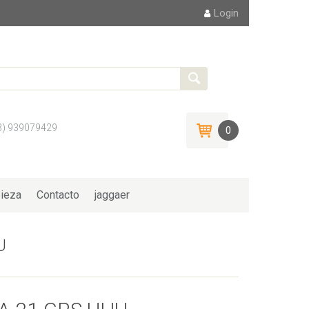
Login
3) 939079429
0
ieza
Contacto
jaggaer
U