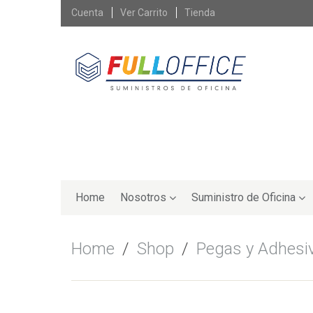
Skip
Cuenta
Ver Carrito
Tienda
to
content
Skip
to
Home
Nosotros
Suministro de Oficina
content
Home
/
Shop
/
Pegas y Adhesi