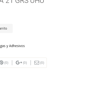
A 21 GRS UHU
arrito
gas y Adhesivos
(0)
(0)
(0)