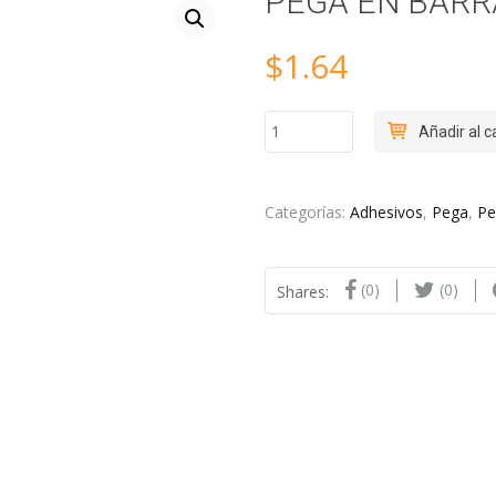
PEGA EN BARR
$
1.64
PEGA
Añadir al c
EN
BARRA
21
GRS
Categorías:
Adhesivos
,
Pega
,
Pe
UHU
cantidad
(0)
(0)
Shares: