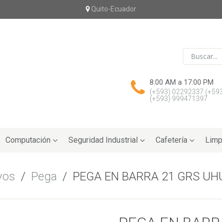
Quito-Ecuador
8:00 AM a 17:00 PM
(+593) 02292337
(+59
(+593) 999471397
Computación
Seguridad Industrial
Cafetería
Limp
vos
/
Pega
/
PEGA EN BARRA 21 GRS UH