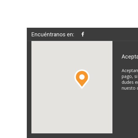
Encuéntranos en:
Acept
Aceptam
pago, si
dudes e
nuesto 