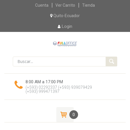
Skip
Cuenta
Ver Carrito
Tienda
to
content
Quito-Ecuador
Login
8:00 AM a 17:00 PM
(+593) 02292337
(+593) 939079429
(+593) 999471397
0