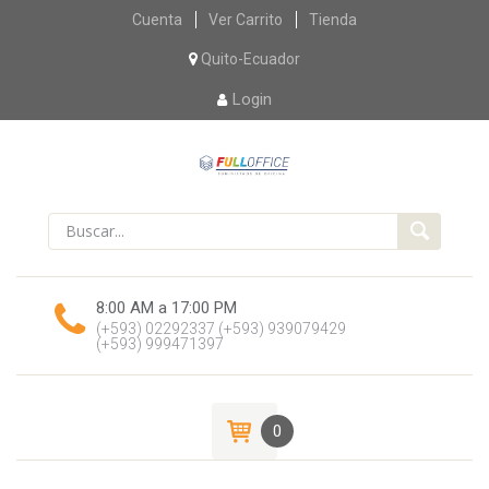
Skip
Cuenta
Ver Carrito
Tienda
to
content
Quito-Ecuador
Login
8:00 AM a 17:00 PM
(+593) 02292337
(+593) 939079429
(+593) 999471397
0