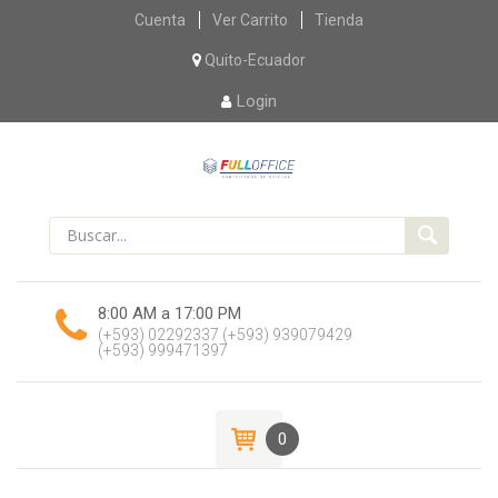
Skip
Cuenta
Ver Carrito
Tienda
to
content
Quito-Ecuador
Login
8:00 AM a 17:00 PM
(+593) 02292337
(+593) 939079429
(+593) 999471397
0