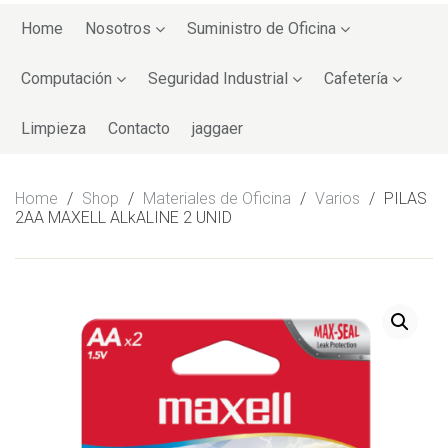
Skip
to
Home
Nosotros
Suministro de Oficina
content
Computación
Seguridad Industrial
Cafetería
Limpieza
Contacto
jaggaer
Home
/
Shop
/
Materiales de Oficina
/
Varios
/
PILAS
2AA MAXELL ALkALINE 2 UNID