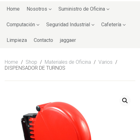
Skip
to
Home
Nosotros
Suministro de Oficina
content
Computación
Seguridad Industrial
Cafetería
Limpieza
Contacto
jaggaer
Home
/
Shop
/
Materiales de Oficina
/
Varios
/
DISPENSADOR DE TURNOS