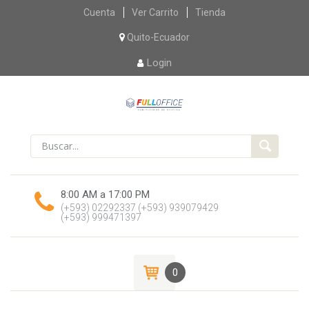
Skip
Cuenta
Ver Carrito
Tienda
to
content
Quito-Ecuador
Login
8:00 AM a 17:00 PM
(+593) 02292337
(+593) 939079429
(+593) 999471397
0