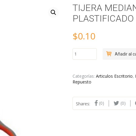
TIJERA MEDI
PLASTIFICADO 
$
0.10
TIJERA
Añadir al c
MEDIANA
MANGO
PLASTIFICADO
6
Categorías:
Articulos Escritorio
,
1
Repuesto
2
cantidad
(0)
(0)
Shares: