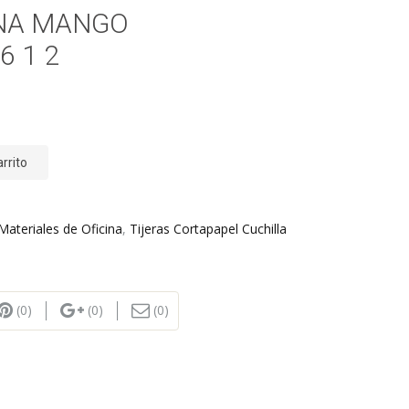
ANA MANGO
6 1 2
arrito
Materiales de Oficina
,
Tijeras Cortapapel Cuchilla
(0)
(0)
(0)