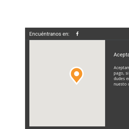
Encuéntranos en:
Acept
Aceptam
pago, si
dudes e
nuesto 