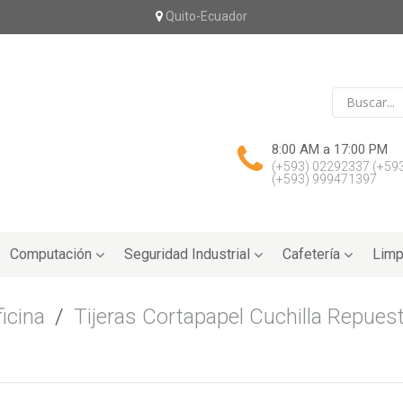
Quito-Ecuador
8:00 AM a 17:00 PM
(+593) 02292337
(+59
(+593) 999471397
Computación
Seguridad Industrial
Cafetería
Limp
icina
/
Tijeras Cortapapel Cuchilla Repues