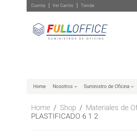
Skip
Cuenta
Ver Carrito
Tienda
to
content
Skip
to
Home
Nosotros
Suministro de Oficina
content
Home
/
Shop
/
Materiales de Of
PLASTIFICADO 6 1 2