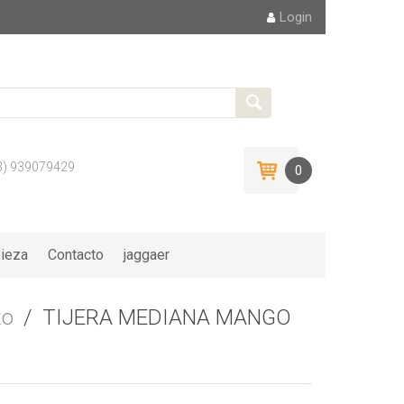
Login
3) 939079429
0
ieza
Contacto
jaggaer
to
/
TIJERA MEDIANA MANGO