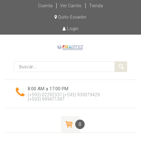
Skip
Cuenta
Ver Carrito
Tienda
to
content
Quito-Ecuador
Login
8:00 AM a 17:00 PM
(+593) 02292337
(+593) 939079429
(+593) 999471397
0