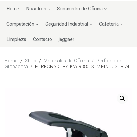
Skip
to
Home
Nosotros
Suministro de Oficina
content
Computación
Seguridad Industrial
Cafetería
Limpieza
Contacto
jaggaer
Home
/
Shop
/
Materiales de Oficina
/
Perforadora-
Grapadora
/
PERFORADORA KW 9380 SEMI-INDUSTRIAL