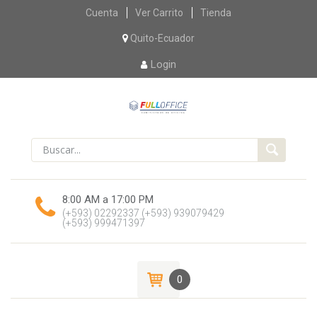
Skip
Cuenta
Ver Carrito
Tienda
to
content
Quito-Ecuador
Login
8:00 AM a 17:00 PM
(+593) 02292337
(+593) 939079429
(+593) 999471397
0