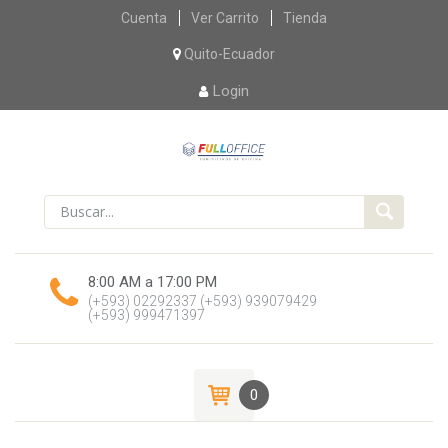
Skip
Cuenta
Ver Carrito
Tienda
to
content
Quito-Ecuador
Login
8:00 AM a 17:00 PM
(+593) 02292337
(+593) 939079429
(+593) 999471397
0