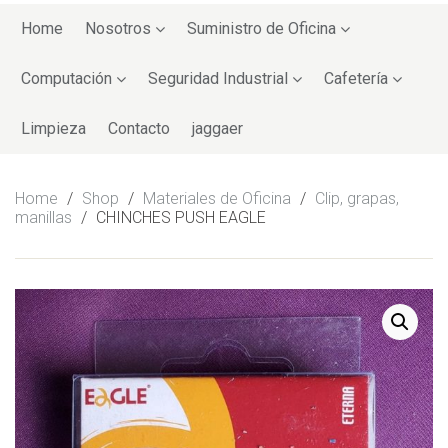
Skip
to
Home
Nosotros
Suministro de Oficina
content
Computación
Seguridad Industrial
Cafetería
Limpieza
Contacto
jaggaer
Home
/
Shop
/
Materiales de Oficina
/
Clip, grapas,
manillas
/
CHINCHES PUSH EAGLE