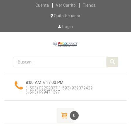
Skip
Cuenta
Ver Carrito
Tienda
to
content
Quito-Ecuador
Login
8:00 AM a 17:00 PM
(+593) 02292337
(+593) 939079429
(+593) 999471397
0