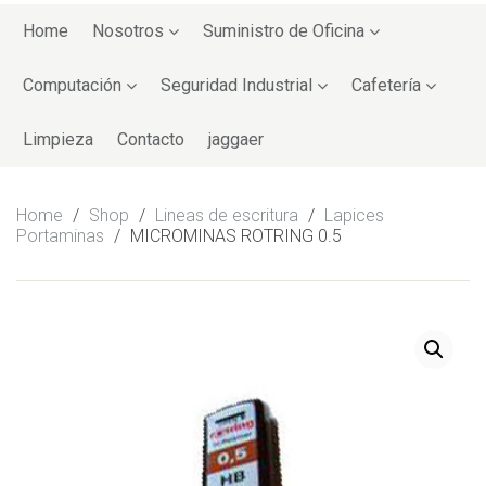
Skip
to
Home
Nosotros
Suministro de Oficina
content
Computación
Seguridad Industrial
Cafetería
Limpieza
Contacto
jaggaer
Home
/
Shop
/
Lineas de escritura
/
Lapices
Portaminas
/
MICROMINAS ROTRING 0.5