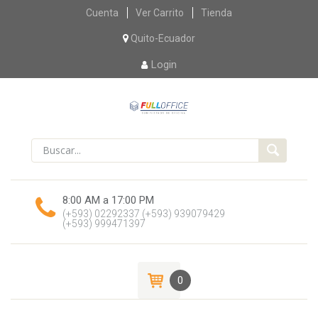
Skip
Cuenta
Ver Carrito
Tienda
to
content
Quito-Ecuador
Login
8:00 AM a 17:00 PM
(+593) 02292337
(+593) 939079429
(+593) 999471397
0