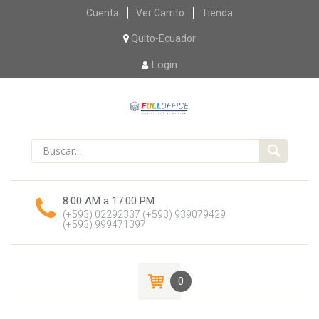
Skip
Cuenta
Ver Carrito
Tienda
to
content
Quito-Ecuador
Login
8:00 AM a 17:00 PM
(+593) 02292337
(+593) 939079429
(+593) 999471397
0