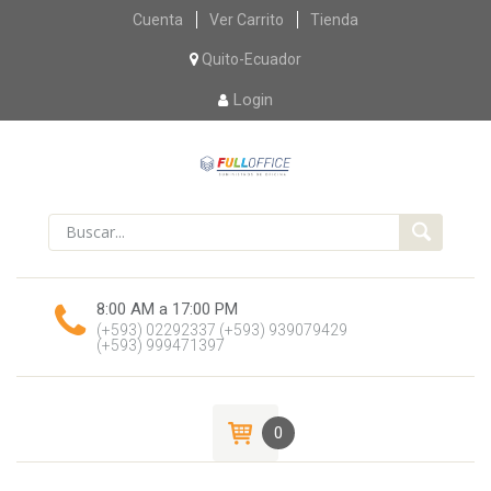
Skip
Cuenta
Ver Carrito
Tienda
to
content
Quito-Ecuador
Login
8:00 AM a 17:00 PM
(+593) 02292337
(+593) 939079429
(+593) 999471397
0