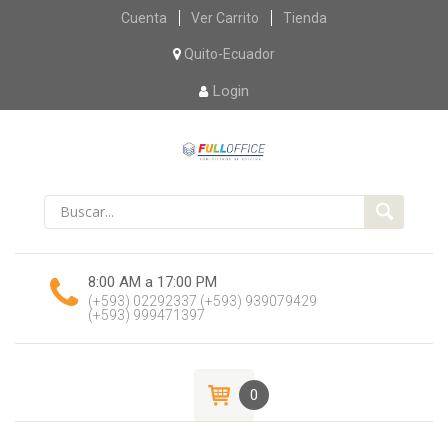
Skip
Cuenta
Ver Carrito
Tienda
to
content
Quito-Ecuador
Login
8:00 AM a 17:00 PM
(+593) 02292337
(+593) 939079429
(+593) 999471397
0