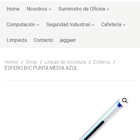
Skip
to
Home
Nosotros
Suministro de Oficina
content
Computación
Seguridad Industrial
Cafetería
Limpieza
Contacto
jaggaer
Home
/
Shop
/
Lineas de escritura
/
Esferos
/
ESFERO BIC PUNTA MEDIA AZUL