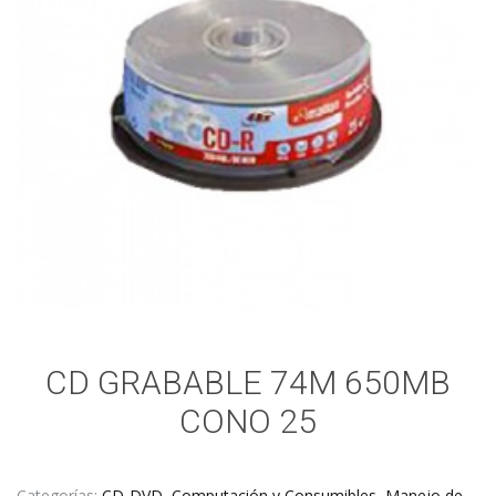
CD GRABABLE 74M 650MB
CONO 25
Categorías:
CD-DVD
,
Computación y Consumibles
,
Manejo de