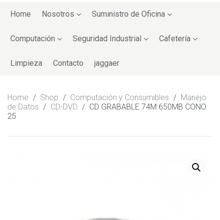
Skip
to
Home
Nosotros
Suministro de Oficina
content
Computación
Seguridad Industrial
Cafetería
Limpieza
Contacto
jaggaer
Home
/
Shop
/
Computación y Consumibles
/
Manejo
de Datos
/
CD-DVD
/
CD GRABABLE 74M 650MB CONO
25