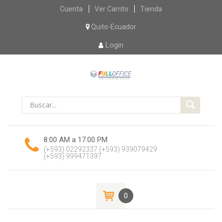
Skip
Cuenta
Ver Carrito
Tienda
to
content
Quito-Ecuador
Login
8:00 AM a 17:00 PM
(+593) 02292337
(+593) 939079429
(+593) 999471397
0