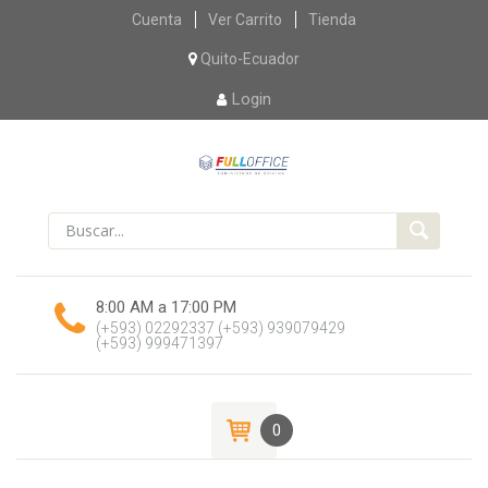
Skip
Cuenta
Ver Carrito
Tienda
to
content
Quito-Ecuador
Login
8:00 AM a 17:00 PM
(+593) 02292337
(+593) 939079429
(+593) 999471397
0