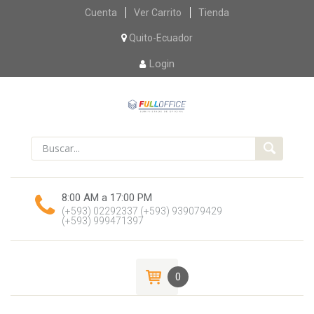
Skip
Cuenta
Ver Carrito
Tienda
to
content
Quito-Ecuador
Login
8:00 AM a 17:00 PM
(+593) 02292337
(+593) 939079429
(+593) 999471397
0