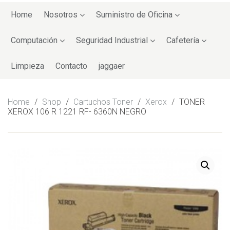
Skip
to
Home
Nosotros
Suministro de Oficina
content
Computación
Seguridad Industrial
Cafetería
Limpieza
Contacto
jaggaer
Home
/
Shop
/
Cartuchos Toner
/
Xerox
/
TONER
XEROX 106 R 1221 RF- 6360N NEGRO