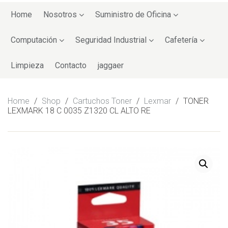
Skip
to
Home
Nosotros
Suministro de Oficina
content
Computación
Seguridad Industrial
Cafetería
Limpieza
Contacto
jaggaer
Home
/
Shop
/
Cartuchos Toner
/
Lexmar
/
TONER
LEXMARK 18 C 0035 Z1320 CL ALTO RE