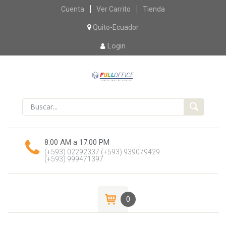
Skip
Cuenta
Ver Carrito
Tienda
to
content
Quito-Ecuador
Login
8:00 AM a 17:00 PM
(+593) 02292337
(+593) 939079429
(+593) 999471397
0