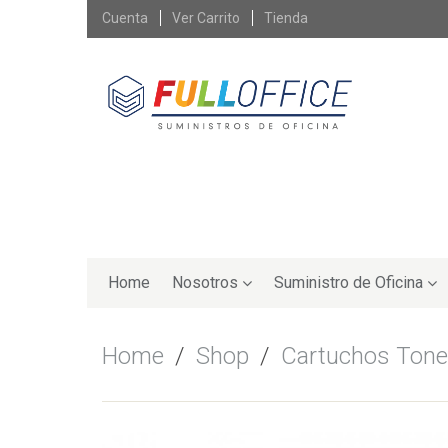
Skip
Cuenta
Ver Carrito
Tienda
to
content
Skip
to
Home
Nosotros
Suministro de Oficina
content
Home
/
Shop
/
Cartuchos Tone