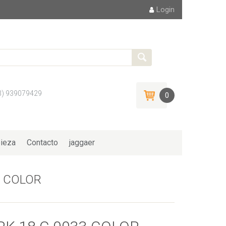
Login
3) 939079429
0
ieza
Contacto
jaggaer
3 COLOR