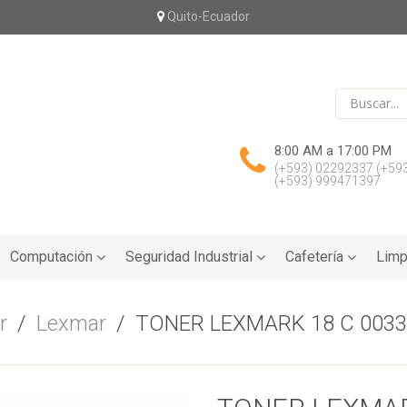
Quito-Ecuador
8:00 AM a 17:00 PM
(+593) 02292337
(+59
(+593) 999471397
Computación
Seguridad Industrial
Cafetería
Limp
r
/
Lexmar
/
TONER LEXMARK 18 C 003