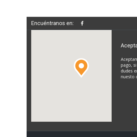
Encuéntranos en:
Acept
Aceptam
pago, si
dudes e
nuesto 