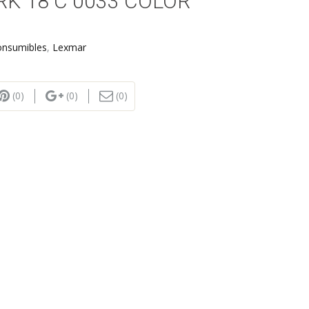
K 18 C 0033 COLOR
onsumibles
,
Lexmar
(0)
(0)
(0)