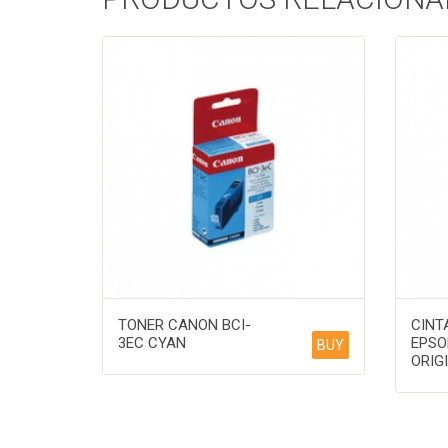
TONER CANON BCI-
CINT
3EC CYAN
EPSO
BUY
ORIG