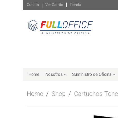
Skip
Cuenta
Ver Carrito
Tienda
to
content
Skip
to
Home
Nosotros
Suministro de Oficina
content
Home
/
Shop
/
Cartuchos Tone