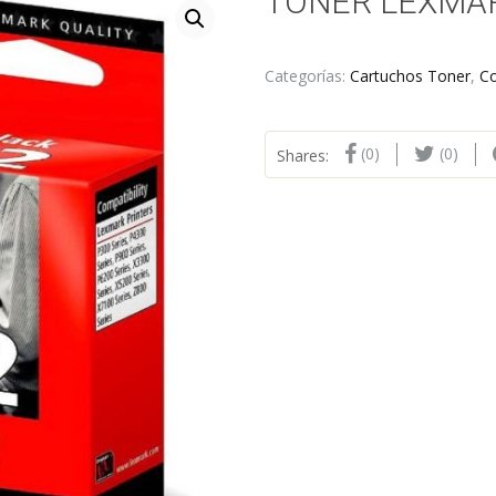
TONER LEXMAR
Categorías:
Cartuchos Toner
,
C
(0)
(0)
Shares: