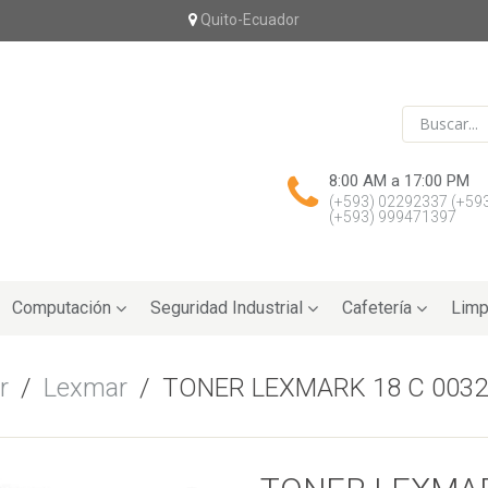
Quito-Ecuador
8:00 AM a 17:00 PM
(+593) 02292337
(+59
(+593) 999471397
Computación
Seguridad Industrial
Cafetería
Limp
r
/
Lexmar
/
TONER LEXMARK 18 C 003