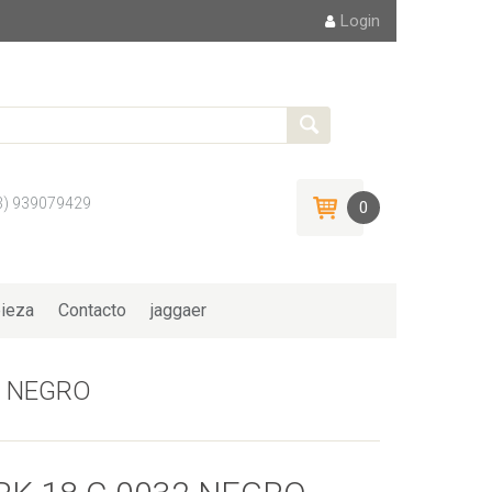
Login
3) 939079429
0
ieza
Contacto
jaggaer
2 NEGRO