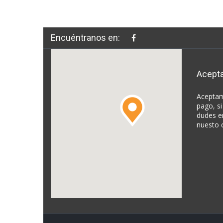
Encuéntranos en:
Acept
Aceptam
pago, si
dudes e
nuesto 