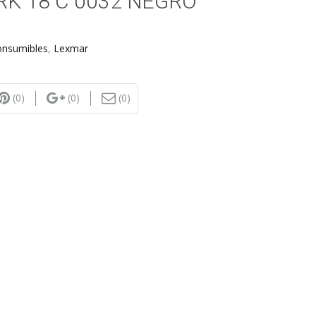
K 18 C 0032 NEGRO
onsumibles
,
Lexmar
(0)
(0)
(0)