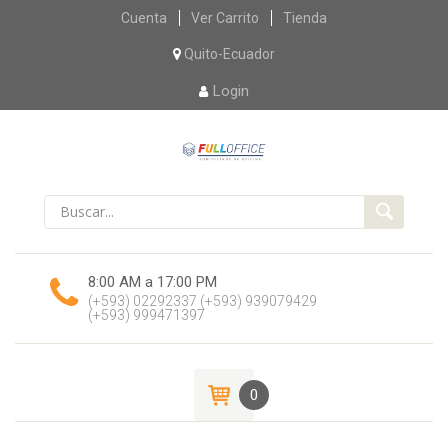
Skip
Cuenta
Ver Carrito
Tienda
to
content
Quito-Ecuador
Login
8:00 AM a 17:00 PM
(+593) 02292337
(+593) 939079429
(+593) 999471397
0