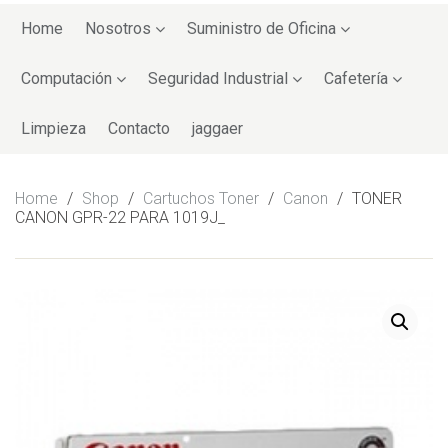
Skip
to
Home
Nosotros
Suministro de Oficina
content
Computación
Seguridad Industrial
Cafetería
Limpieza
Contacto
jaggaer
Home
/
Shop
/
Cartuchos Toner
/
Canon
/
TONER
CANON GPR-22 PARA 1019J_