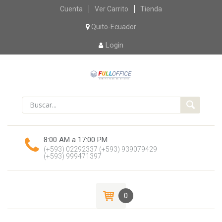
Skip
Cuenta
Ver Carrito
Tienda
to
content
Quito-Ecuador
Login
8:00 AM a 17:00 PM
(+593) 02292337
(+593) 939079429
(+593) 999471397
0