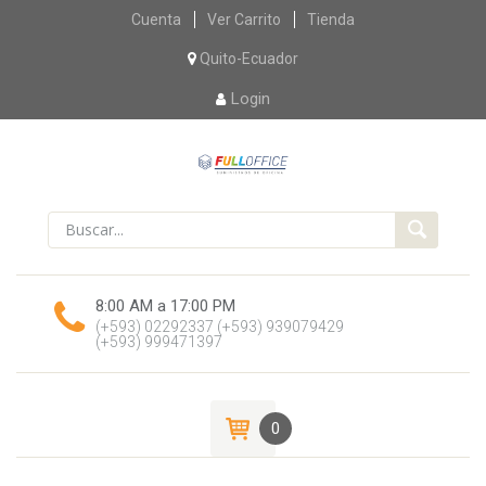
Skip
Cuenta
Ver Carrito
Tienda
to
content
Quito-Ecuador
Login
8:00 AM a 17:00 PM
(+593) 02292337
(+593) 939079429
(+593) 999471397
0